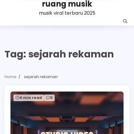
ruang musik
Skip
to
musik viral terbaru 2025
content
Tag:
sejarah rekaman
Home
sejarah rekaman
4 min read
0