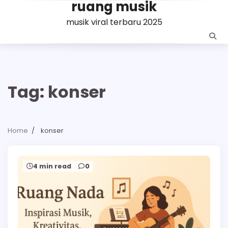
ruang musik
Skip
to
musik viral terbaru 2025
content
Tag:
konser
Home
konser
4 min read
0