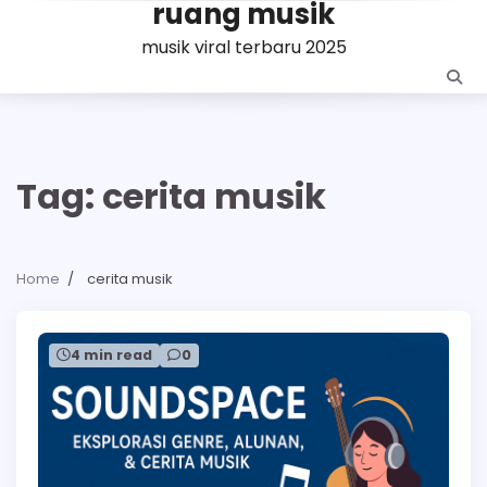
ruang musik
Skip
to
musik viral terbaru 2025
content
Tag:
cerita musik
Home
cerita musik
4 min read
0